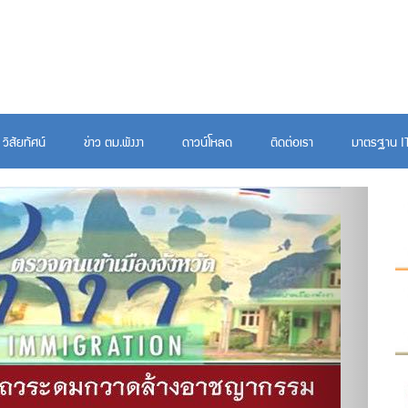
วิสัยทัศน์
ข่าว ตม.พังงา
ดาวน์โหลด
ติดต่อเรา
มาตรฐาน I
Next